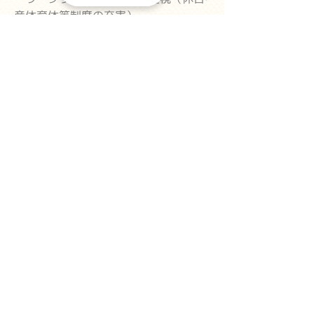
産休育休等制度の充実）
・定員25名の園で充実した職員配置
・研修制度·キャリア形成の充実
・職員同士が連携して支え合える職場
環境
ハローワークインターネットサービス
等にも、求人情報を掲載しています。
学校法人舞鶴基督学園 幼保連携型認定こども園
朝日幼稚園
京都府舞鶴市にある『幼保連携型認定こども園』です。
JR西日本 舞鶴線「東舞鶴駅」より徒歩5分
アクセス