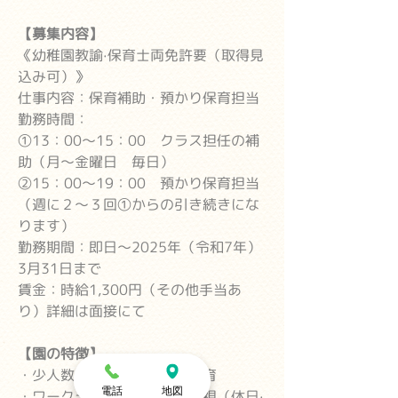
【募集内容】
《幼稚園教諭·保育士両免許要（取得見
込み可）》
仕事内容：保育補助・預かり保育担当
勤務時間：
①13：00～15：00 クラス担任の補
助（月～金曜日 毎日）
②15：00～19：00 預かり保育担当
（週に２〜３回①からの引き続きにな
ります）
勤務期間：即日～2025年（令和7年）
3月31日まで
賃金：時給1,300円（その他手当あ
り）詳細は面接にて
【園の特徴】
・少人数制できめ細やかな保育
電話
地図
・ワークライフバランスの重視（休日·