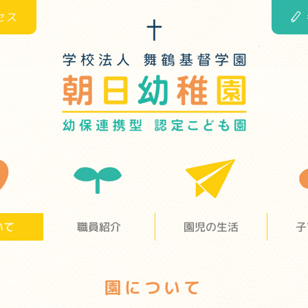
セス
いて
職員紹介
園児の生活
子
園について