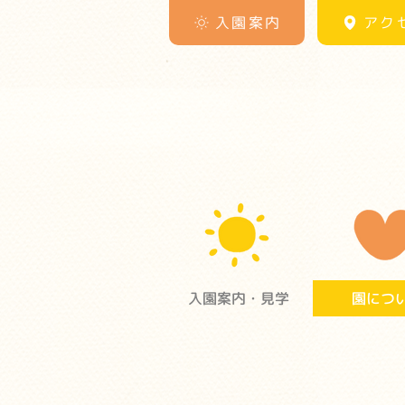
入園案内
アク
入園案内・見学
園につ