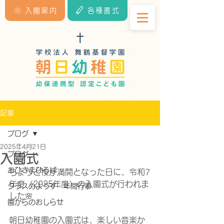
入園案内
各種書式
記事
ブログ
2025年4月21日
ブログ
入園式
おひさまひろば
ちょうど桜が満開となった日に、令和7
年度（2025年度）の入園式が行われま
クラスのようす・年間行事
した🌸
園からのおしらせ
朝日幼稚園の入園式は、楽しい音楽か