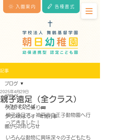
入園案内
各種書式
記事
ブログ
2025年4月29日
ブログ
親子遠足（全クラス）
おひさまひろば
大型バスに乗り🚌
親子遠足で、神戸市立王子動物園へ行
クラスのようす・年間行事
ってきました！
園からのおしらせ
いろんな動物に興味深々の子どもたち