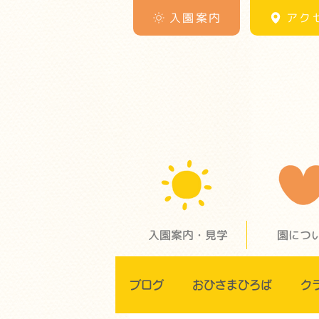
入園案内
アク
入園案内・見学
園につ
ブログ
おひさまひろば
ク