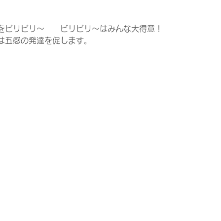
をビリビリ～　　ビリビリ～はみんな大得意！
は五感の発達を促します。