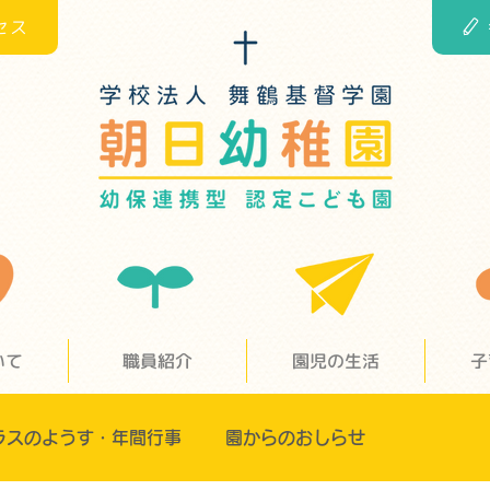
セス
いて
職員紹介
園児の生活
子
ラスのようす・年間行事
園からのおしらせ