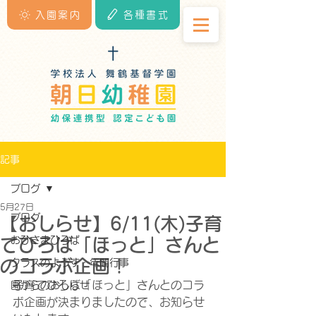
入園案内
各種書式
記事
ブログ
5月27日
ブログ
【おしらせ】6/11(木)子育
おひさまひろば
てひろば「ほっと」さんと
のコラボ企画！
クラスのようす・年間行事
子育てひろば「ほっと」さんとのコラ
園からのおしらせ
ボ企画が決まりましたので、お知らせ